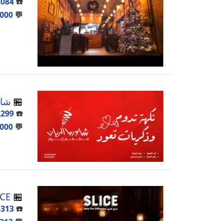
2084
☎️
000
💬
🏪
شاو
2299
☎️
000
💬
🏪
SLICE
5313
☎️