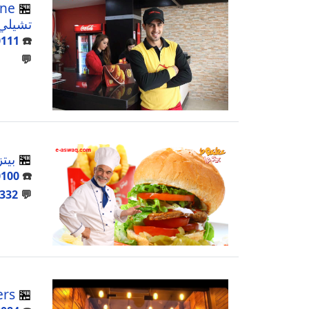
🏪
تشيلي
0111
☎️
💬
🏪
بيت
0100
☎️
332
💬
rs
🏪