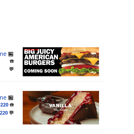
ine
🏪
☎️
💬
ine
🏪
0220
☎️
220
💬