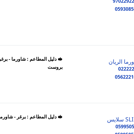
9702292
0593085
🥪 دليل المطاعم : شاورما - برغر
رما الريان
بروست
02222
0562221
🥪 دليل المطاعم : برغر - شاورما
 سلايس
059950