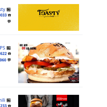
sty
🏪
0033
☎️
💬
 PS
🏪
7622
☎️
060
💬
ili
🏪
1233
☎️