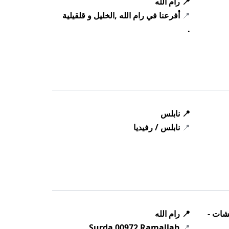
📍 رام الله
📍
أفرعنا في رام الله ,الخليل و قلقيلية
.
📍 نابلس
📍
نابلس / رفيديا
يشات -
📍 رام الله
Surda 00972 Ramallah
📍