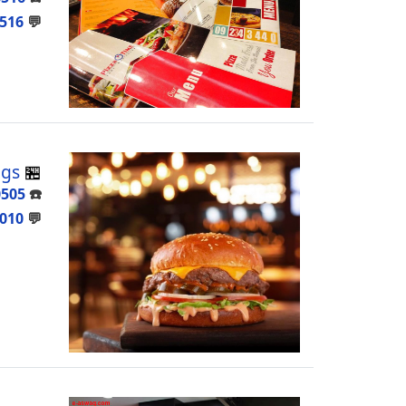
516
💬
ngs
🏪
0505
☎️
010
💬