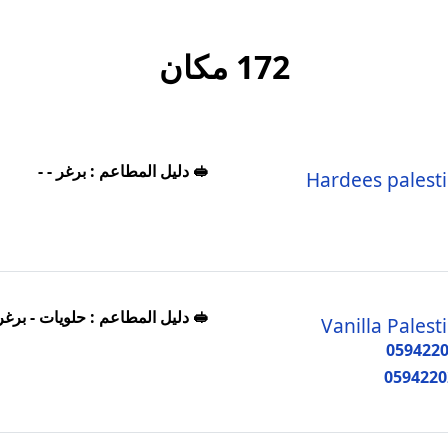
172 مكان
🥪 دليل المطاعم : برغر - -
Hardees palest
 دليل المطاعم : حلويات - برغر -
Vanilla Palest
059422
0594220