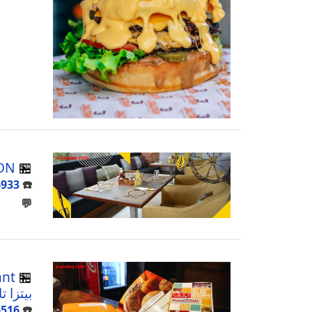
🏪
LEMON
6933
☎️
💬
ant
🏪
بيتزا ت
6516
☎️