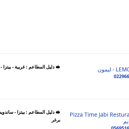
🥪 دليل المطاعم : غربية - بيتزا -
 - ليمون
02296
🥪 دليل المطاعم : بيتزا - ساندوي
Pizza Time Jabi Restur
برغر
ايم
056951