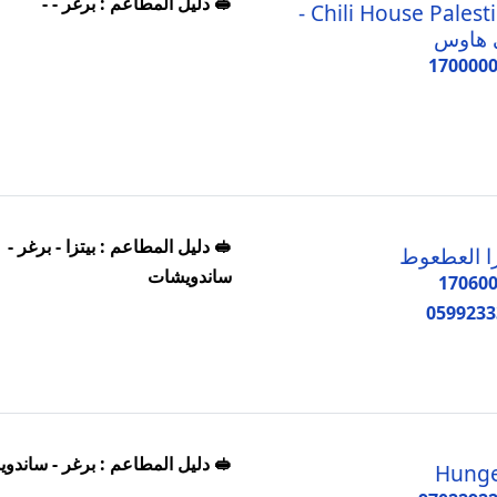
🥪 دليل المطاعم : برغر - -
Chili House Palestine -
 هاوس
170000
🥪 دليل المطاعم : بيتزا - برغر -
زا العطعوط
ساندويشات
17060
0599233
🥪 دليل المطاعم : برغر - ساندو
Hunge