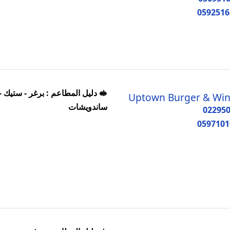
0592516
🥪 دليل المطاعم : برغر - ستيك -
Uptown Burger & Wi
ساندويشات
02295
0597101