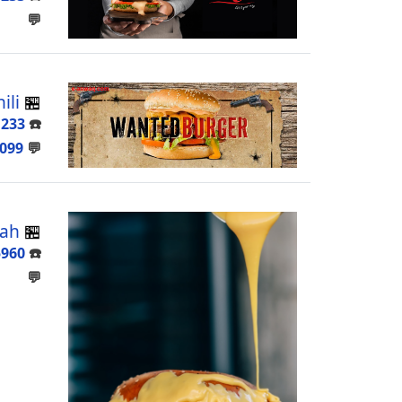
💬
🏪
 Chili
1233
☎️
099
💬
🏪
Jaltah
5960
☎️
💬