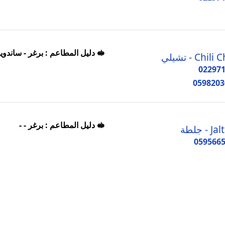
🥪 دليل المطاعم : برغر - ساندو
Chili - تشيلي
02297
0598203
🥪 دليل المطاعم : برغر - -
 - جلطة
059566