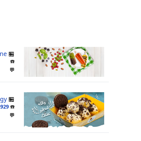
ine
🏪
☎️
💬
🏪
magy
2929
☎️
💬