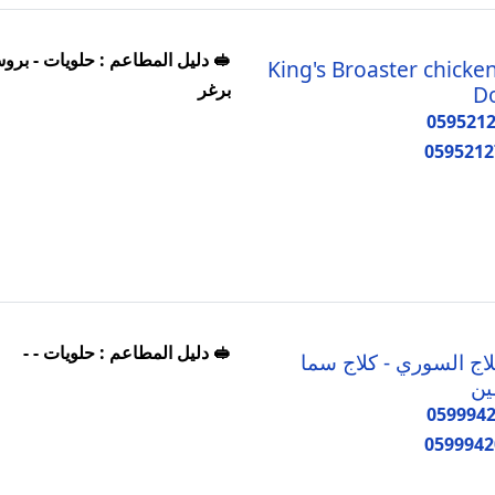
🥪 دليل المطاعم : حلويات - برو
King's Broaster chicke
برغر
D
059521
0595212
🥪 دليل المطاعم : حلويات - -
لاج السوري - كلاج سما
ن
059994
0599942