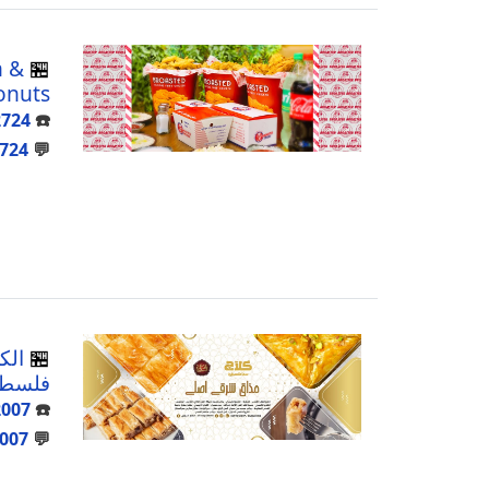
n &
🏪
onuts
2724
☎️
724
💬
🏪
الك
فلسطي
2007
☎️
007
💬