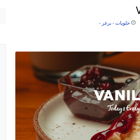
حلويات - برغر -
م