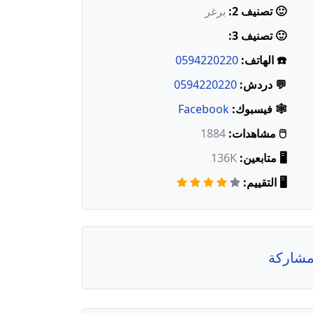
🙂 تصنيف 2:
برغر
🙂 تصنيف 3:
☎️ الهاتف:
0594220220
💬 دردش:
0594220220
🕸️ فيسبوك:
Facebook
🖱️ مشاهدات:
1884
🖥️ متابعين:
136K
🖥️ التقييم:
شاركة