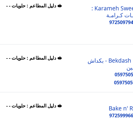
🥪 دليل المطاعم : حلويات - -
Karameh Sweets :
ـات كـرامـة
97250979
🥪 دليل المطاعم : حلويات - -
Bekdash PS - بكداش
ن
059750
0597505
🥪 دليل المطاعم : حلويات - -
Bake n' R
97259996