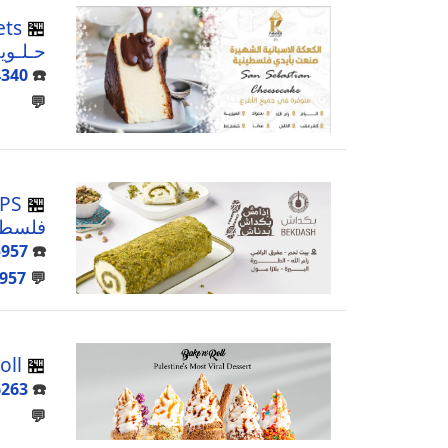
🏪
حـلـوي
4340
☎️
💬
🏪
فلسطي
5957
☎️
957
💬
oll
🏪
6263
☎️
💬