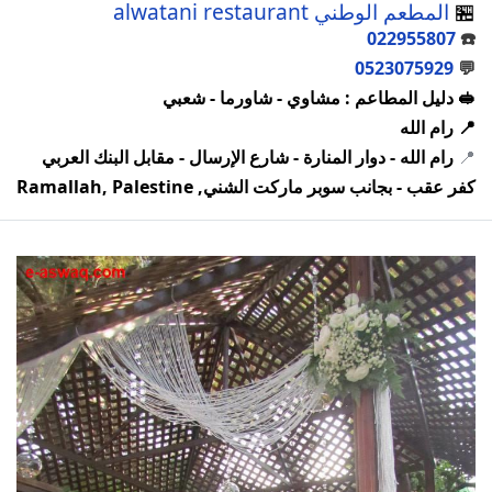
🏪
المطعم الوطني alwatani restaurant
022955807
☎️
0523075929
💬
🥪 دليل المطاعم : مشاوي - شاورما - شعبي
📍 رام الله
📍
رام الله - دوار المنارة - شارع الإرسال - مقابل البنك العربي
كفر عقب - بجانب سوبر ماركت الشني, Ramallah, Palestine