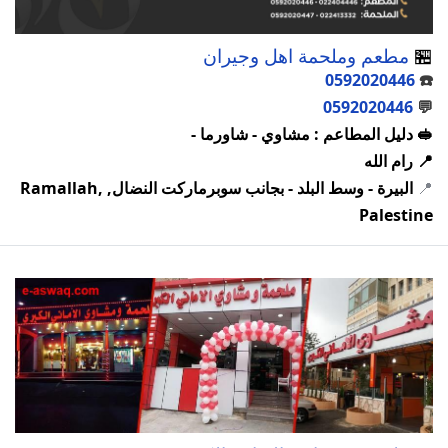
🏪
مطعم وملحمة اهل وجيران
0592020446
☎️
0592020446
💬
🥪 دليل المطاعم : مشاوي - شاورما -
📍 رام الله
📍
البيرة - وسط البلد - بجانب سوبرماركت النضال, Ramallah,
Palestine