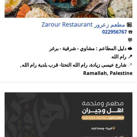
🏪
مطعم زعرور Zarour Restaurant
022956767
☎️
💬
🥪 دليل المطاعم : مشاوي - شرقية - برغر
📍 رام الله
📍
شارع عيسى زيادة، رام الله التحتا- قرب بلدية رام الله,
Ramallah, Palestine