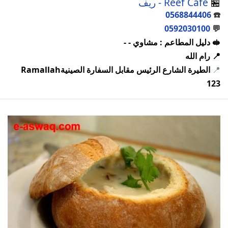
🏪
Reef Café - ريف
0568844406
☎️
0592030100
💬
🥪 دليل المطاعم : مشاوي - -
📍 رام الله
📍
الطيرة الشارع الرئيس مقابل السفارة الصينيةRamallah
123