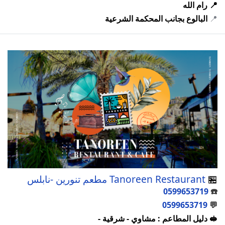
📍 رام الله
📍
البالوع بجانب المحكمة الشرعية
🏪
Tanoreen Restaurant مطعم تنورين -نابلس
0599653719
☎️
0599653719
💬
🥪 دليل المطاعم : مشاوي - شرقية -