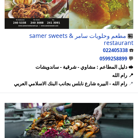
🏪
مطعم وحلويات سامر samer sweets &
restaurant
022405338
☎️
0599258899
💬
🥪 دليل المطاعم : مشاوي - شرقية - ساندويشات
📍 رام الله
📍
رام الله - البيره شارع نابلس بجانب البنك الاسلامي العربي