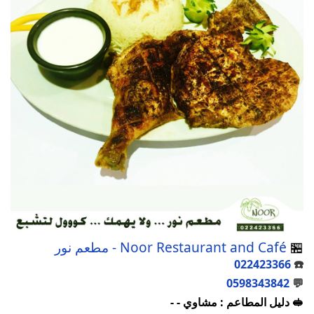
🏪
Noor Restaurant and Café - مطعم نور
022423366
☎️
0598343842
💬
🥪 دليل المطاعم : مشاوي - -