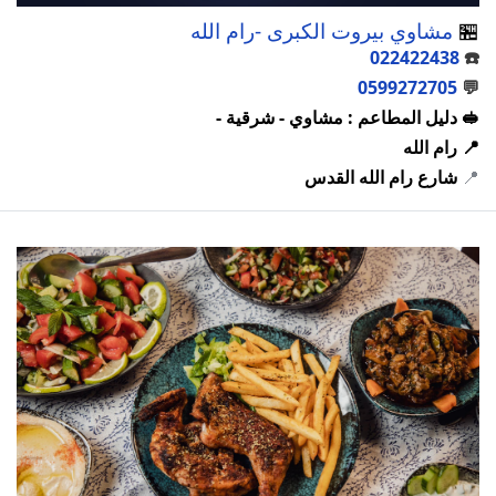
🏪
مشاوي بيروت الكبرى -رام الله
022422438
☎️
0599272705
💬
🥪 دليل المطاعم : مشاوي - شرقية -
📍 رام الله
📍
شارع رام الله القدس