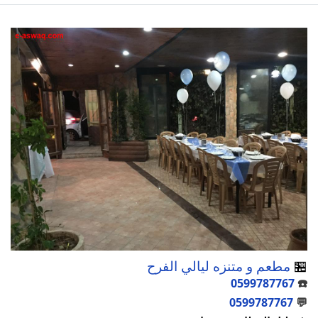
🏪
مطعم و متنزه ليالي الفرح
0599787767
☎️
0599787767
💬