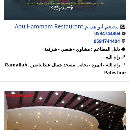
🏪
مطعم ابو همام Abu Hammam Restaurant
0594744404
☎️
0594744404
💬
🥪 دليل المطاعم : مشاوي - شعبي - شرقية
📍 رام الله
📍
رام الله - البيرة - بجانب مسجد جمال عبدالناصر, Ramallah,
Palestine