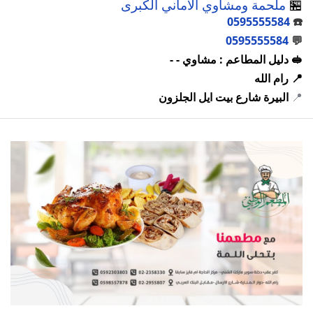
🏪
ملحمة ومشاوي الاماني الكبرى
0595555584
☎️
0595555584
💬
🥪 دليل المطاعم : مشاوي - -
📍 رام الله
📍
البيرة شارع بيت ايل الجلزون