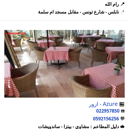
📍 رام الله
📍
نابلس - شارع تونس - مقابل مسجد ام سلمة
🏪
Azure - ازور
022957850
☎️
0592156256
💬
🥪 دليل المطاعم : مشاوي - بيتزا - ساندويشات