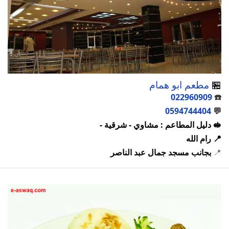
🏪
مطعم ابو همام
022960909
☎️
0594744404
💬
🥪 دليل المطاعم : مشاوي - شرقية -
📍 رام الله
📍
بجانب مسجد جمال عبد الناصر