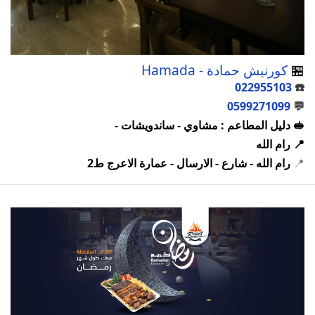
🏪
كورنيش حمادة - Hamada
022955103
☎️
0599271099
💬
🥪 دليل المطاعم : مشاوي - ساندويشات -
📍 رام الله
📍
رام الله - شارع - الارسال - عمارة الاعرج ط2