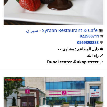
🏪
Syraan Restaurant & Cafe - سيران
022988711
☎️
0569898888
💬
🥪 دليل المطاعم : مشاوي - -
📍 رام الله
Dunai center -Rukap street
📍