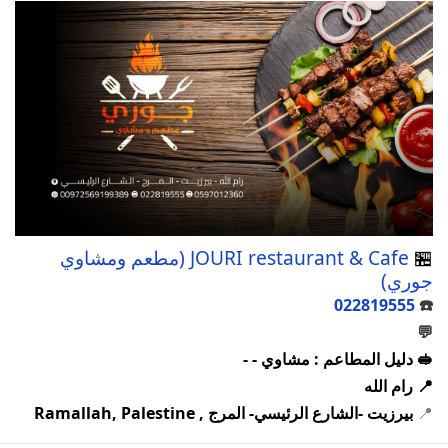
🏪
JOURI restaurant & Cafe (مطعم ومشاوي
جوري)
022819555
☎️
💬
🥪 دليل المطاعم : مشاوي - -
📍 رام الله
📍
بيرزيت -الشارع الرئيسي- المرج , Ramallah, Palestine