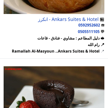
🏪
Ankars Suites & Hotel - انكرز
0592952602
☎️
0505511105
💬
🥪 دليل المطاعم : مشاوي - فنادق - قاعات
📍 رام الله
Ramallah Al-Masyoun ..Ankars Suites & Hotel
📍