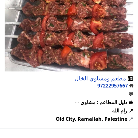
🏪
مطعم ومشاوي الخال
97222957667
☎️
💬
🥪 دليل المطاعم : مشاوي - -
📍 رام الله
Old City, Ramallah, Palestine
📍