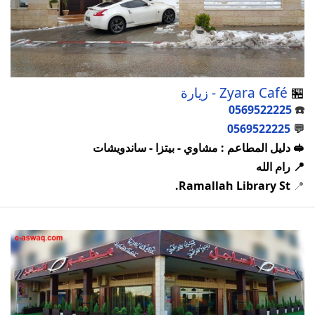
🏪
Zyara Café - زيارة
0569522225
☎️
0569522225
💬
🥪 دليل المطاعم : مشاوي - بيتزا - ساندويشات
📍 رام الله
Ramallah Library St.
📍