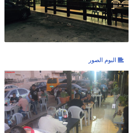
البوم الصور
1
❮
❯