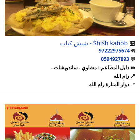
🏪
Śhiśh kabõb - شيش كباب
97222975674
☎️
0594927893
💬
🥪 دليل المطاعم : مشاوي - ساندويشات -
📍 رام الله
📍
دوار المنارة رام الله