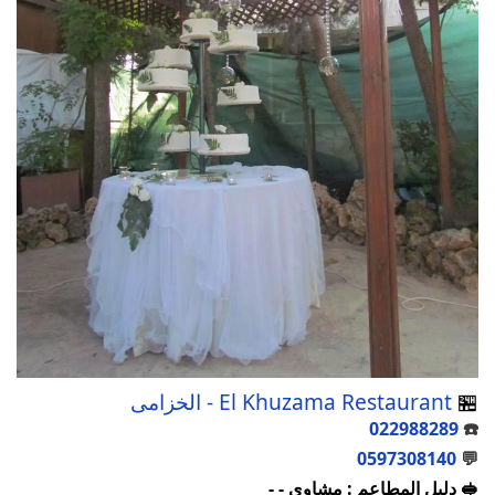
🏪
El Khuzama Restaurant - الخزامى
022988289
☎️
0597308140
💬
🥪 دليل المطاعم : مشاوي - -