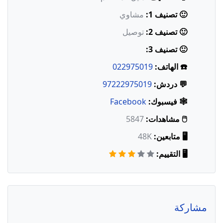
🙂 تصنيف 1:
مشاوي
🙂 تصنيف 2:
توصيل
🙂 تصنيف 3:
☎️ الهاتف:
022975019
💬 دردش:
97222975019
🕸️ فيسبوك:
Facebook
🖱️ مشاهدات:
5847
🖥️ متابعين:
48K
🖥️ التقييم:
مشاركة