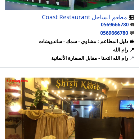
🏪
مطعم الساحل Coast Restaurant
0569666780
☎️
0569666780
💬
🥪 دليل المطاعم : مشاوي - سمك - ساندويشات
📍 رام الله
📍
رام الله التحتا - مقابل السفارة الألمانية