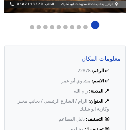
معلومات المكان
✅ الرقم:
22878
✅ الاسم:
مشاوي أبو عمر
📍 المدينة:
رام الله
📍 العنوان:
الرام / الشارع الرئيسي / بجانب مخبز
وكازية ابو شلبك
🙂 التصنيف:
دليل المطاعم
🙂 تصنيف 1:
مشاوي