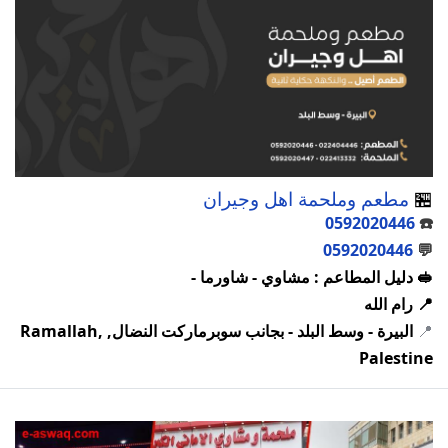
🏪
مطعم وملحمة اهل وجيران
0592020446
☎️
0592020446
💬
🥪 دليل المطاعم : مشاوي - شاورما -
📍 رام الله
📍
البيرة - وسط البلد - بجانب سوبرماركت النضال, Ramallah,
Palestine