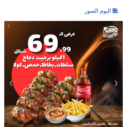
البوم الصور
1
❮
❯