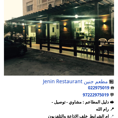
🏪
مطعم جنين Jenin Restaurant
022975019
☎️
97222975019
💬
🥪 دليل المطاعم : مشاوي - توصيل -
📍 رام الله
📍
ام الشرايط_خلف الاذاعة والتلفزيون