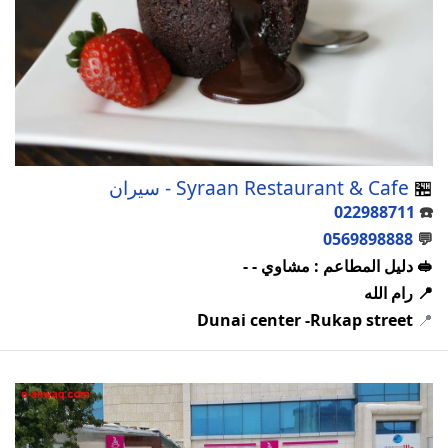
🏪
Syraan Restaurant & Cafe - سيران
022988711
☎️
0569898888
💬
🥪 دليل المطاعم : مشاوي - -
📍 رام الله
Dunai center -Rukap street
📍