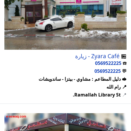
🏪
Zyara Café - زيارة
0569522225
☎️
0569522225
💬
🥪 دليل المطاعم : مشاوي - بيتزا - ساندويشات
📍 رام الله
Ramallah Library St.
📍