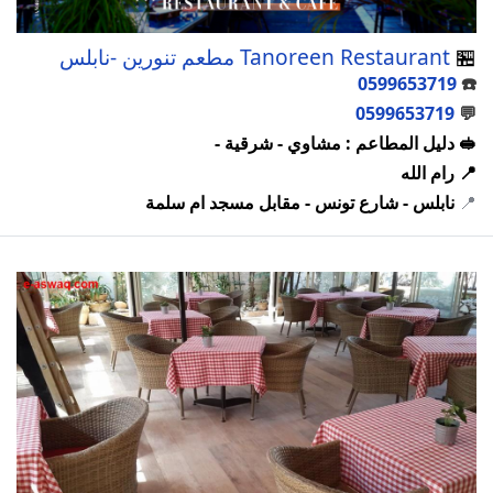
🏪
Tanoreen Restaurant مطعم تنورين -نابلس
0599653719
☎️
0599653719
💬
🥪 دليل المطاعم : مشاوي - شرقية -
📍 رام الله
📍
نابلس - شارع تونس - مقابل مسجد ام سلمة