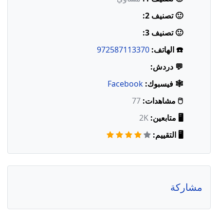
🙂 تصنيف 2:
🙂 تصنيف 3:
☎️ الهاتف:
972587113370
💬 دردش:
🕸️ فيسبوك:
Facebook
🖱️ مشاهدات:
77
🖥️ متابعين:
2K
🖥️ التقييم:
مشاركة