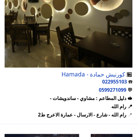
🏪
كورنيش حمادة - Hamada
022955103
☎️
0599271099
💬
🥪 دليل المطاعم : مشاوي - ساندويشات -
📍 رام الله
📍
رام الله - شارع - الارسال - عمارة الاعرج ط2