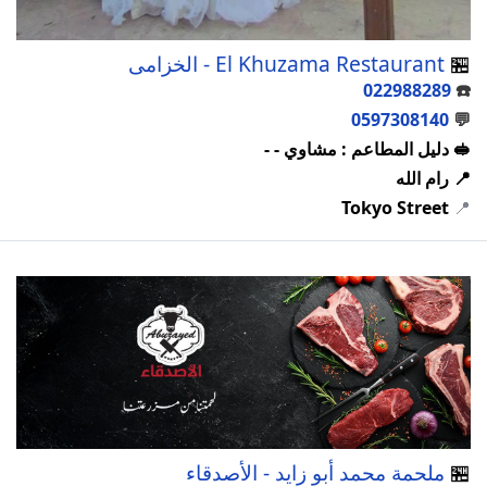
🏪
El Khuzama Restaurant - الخزامى
022988289
☎️
0597308140
💬
🥪 دليل المطاعم : مشاوي - -
📍 رام الله
Tokyo Street
📍
🏪
ملحمة محمد أبو زايد - الأصدقاء