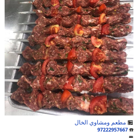
🏪
مطعم ومشاوي الخال
97222957667
☎️
💬