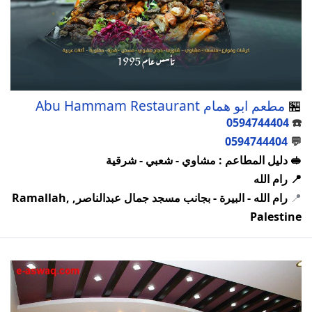
🏪
مطعم ابو همام Abu Hammam Restaurant
0594744404
☎️
0594744404
💬
🥪 دليل المطاعم : مشاوي - شعبي - شرقية
📍 رام الله
📍
رام الله - البيرة - بجانب مسجد جمال عبدالناصر, Ramallah,
Palestine