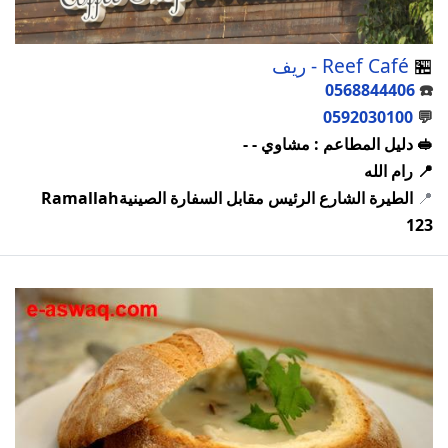
🏪
Reef Café - ريف
0568844406
☎️
0592030100
💬
🥪 دليل المطاعم : مشاوي - -
📍 رام الله
📍
الطيرة الشارع الرئيس مقابل السفارة الصينيةRamallah
123