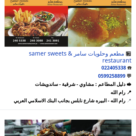
🏪
مطعم وحلويات سامر samer sweets &
restaurant
022405338
☎️
0599258899
💬
🥪 دليل المطاعم : مشاوي - شرقية - ساندويشات
📍 رام الله
📍
رام الله - البيره شارع نابلس بجانب البنك الاسلامي العربي