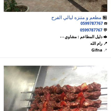
🏪
مطعم و متنزه ليالي الفرح
0599787767
☎️
0599787767
💬
🥪 دليل المطاعم : مشاوي - -
📍 رام الله
Gifna
📍