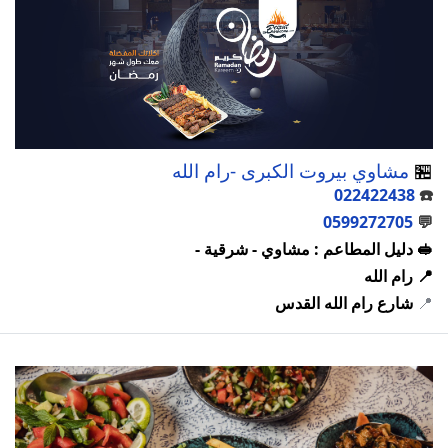
🏪
مشاوي بيروت الكبرى -رام الله
022422438
☎️
0599272705
💬
🥪 دليل المطاعم : مشاوي - شرقية -
📍 رام الله
📍
شارع رام الله القدس