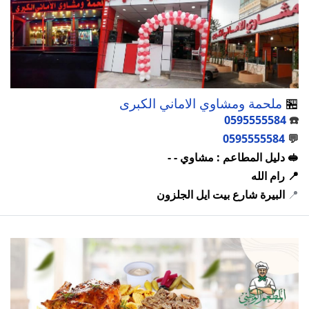
🏪
ملحمة ومشاوي الاماني الكبرى
0595555584
☎️
0595555584
💬
🥪 دليل المطاعم : مشاوي - -
📍 رام الله
📍
البيرة شارع بيت ايل الجلزون