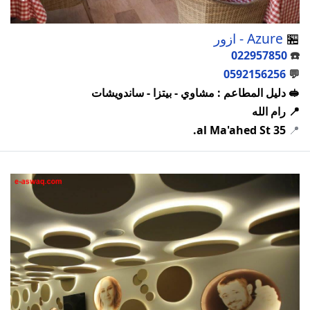
🏪
Azure - ازور
022957850
☎️
0592156256
💬
🥪 دليل المطاعم : مشاوي - بيتزا - ساندويشات
📍 رام الله
35 al Ma'ahed St.
📍