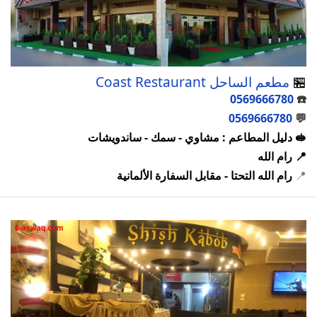
🏪
مطعم الساحل Coast Restaurant
0569666780
☎️
0569666780
💬
🥪 دليل المطاعم : مشاوي - سمك - ساندويشات
📍 رام الله
📍
رام الله التحتا - مقابل السفارة الألمانية