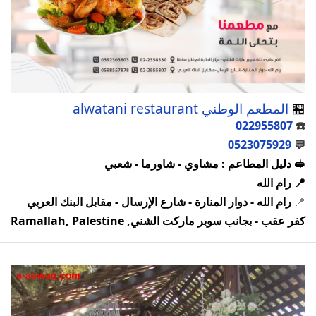
🏪
المطعم الوطني alwatani restaurant
022955807
☎️
0523075929
💬
🥪 دليل المطاعم : مشاوي - شاورما - شعبي
📍 رام الله
📍
رام الله - دوار المنارة - شارع الإرسال - مقابل البنك العربي
كفر عقب - بجانب سوبر ماركت الشني, Ramallah, Palestine