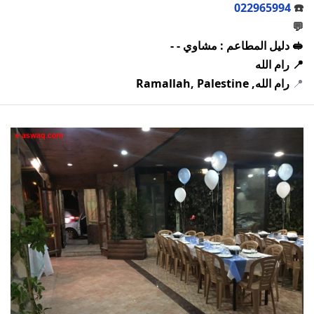
022965994
☎️
💬
🥪 دليل المطاعم : مشاوي - -
📍 رام الله
📍
رام الله, Ramallah, Palestine