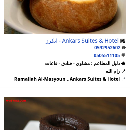
🏪
Ankars Suites & Hotel - انكرز
0592952602
☎️
0505511105
💬
🥪 دليل المطاعم : مشاوي - فنادق - قاعات
📍 رام الله
Ramallah Al-Masyoun ..Ankars Suites & Hotel
📍