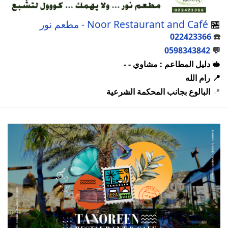
🏪
Noor Restaurant and Café - مطعم نور
022423366
☎️
0598343842
💬
🥪 دليل المطاعم : مشاوي - -
📍 رام الله
📍
البالوع بجانب المحكمة الشرعية