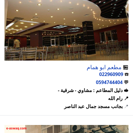
🏪
مطعم ابو همام
022960909
☎️
0594744404
💬
🥪 دليل المطاعم : مشاوي - شرقية -
📍 رام الله
📍
بجانب مسجد جمال عبد الناصر