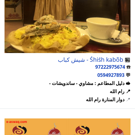
🏪
Śhiśh kabõb - شيش كباب
97222975674
☎️
0594927893
💬
🥪 دليل المطاعم : مشاوي - ساندويشات -
📍 رام الله
📍
دوار المنارة رام الله