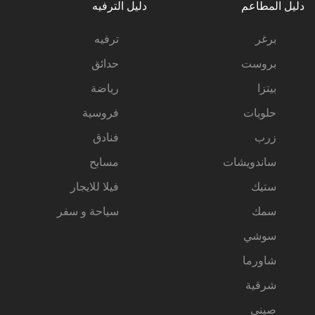
دليل المطاعم
دليل الترفيه
برغر
ترفيه
بروست
حدائق
بيتزا
رياضة
حلويات
فروسية
زرب
فنادق
ساندويشات
مسابح
ستيك
فيلا للايجار
سمك
سياحة و سفر
سوشي
شاورما
شرقية
صيني