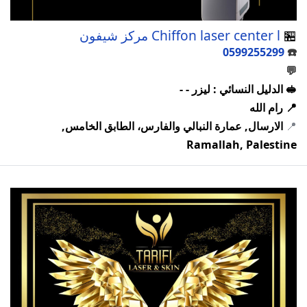
🏪
Chiffon laser center l مركز شيفون
0599255299
☎️
💬
🥪 الدليل النسائي : ليزر - -
📍 رام الله
📍
الارسال, عمارة النبالي والفارس، الطابق الخامس,
Ramallah, Palestine