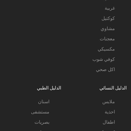
غربية
كوكتيل
مشاوي
معجنات
مكسيكي
كوفي شوب
اكل صحي
الدليل النسائي
الدليل الطبي
ملابس
اسنان
احذية
مستشفى
اطفال
بصريات