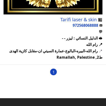
Tarifi laser & skin
🏪
972568068888
☎️
💬
🥪 الدليل النسائي : ليزر - -
📍 رام الله
📍
رام الله-البيره-البالوع-عمارة السيتي ان-مقابل كازية الهدى
ط2, Ramallah, Palestine
1