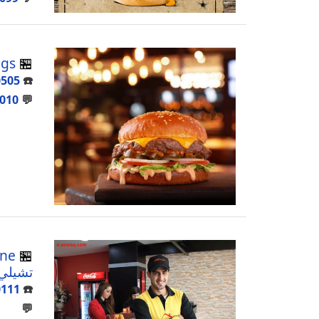
ngs
🏪
0505
☎️
010
💬
🏪
تشيلي
0111
☎️
💬