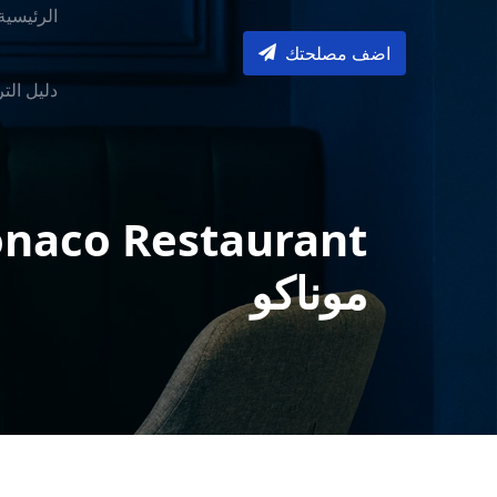
الرئيسية
اضف مصلحتك
دليل الت
موناكو