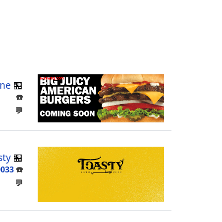
ine
🏪
☎️
💬
sty
🏪
0033
☎️
💬