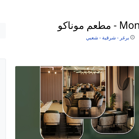
موناكو
برغر - شرقية - شعبي
م