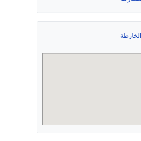
لخارطة