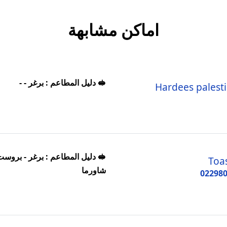
اماكن مشابهة
🥪 دليل المطاعم : برغر - -
Hardees palest
🥪 دليل المطاعم : برغر - بروست
Toa
شاورما
02298