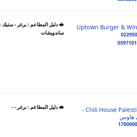
🥪 دليل المطاعم : برغر - ستيك -
Uptown Burger & Wi
ساندويشات
02295
0597101
🥪 دليل المطاعم : برغر - -
Chili House Palestine -
 هاوس
170000