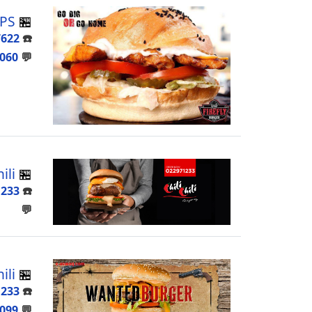
 PS
🏪
7622
☎️
060
💬
ili
🏪
1233
☎️
💬
🏪
 Chili
1233
☎️
099
💬