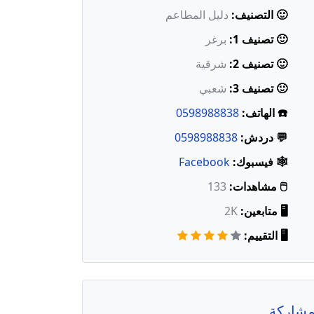
🙂 التصنيف:
دليل المطاعم
🙂 تصنيف 1:
برغر
🙂 تصنيف 2:
شرقية
🙂 تصنيف 3:
شعبي
☎️ الهاتف:
0598988838
💬 دردش:
0598988838
🕸️ فيسبوك:
Facebook
🖱️ مشاهدات:
133
🖥️ متابعين:
2K
🖥️ التقييم:
شاركة