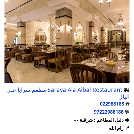
🏪
Saraya Ala Albal Restaurant مطعم سرايا على
البال
022988188
☎️
97222988188
💬
🥪 دليل المطاعم : شرقية - -
📍 رام الله