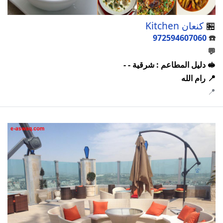
🏪
كنعان Kitchen
972594607060
☎️
💬
🥪 دليل المطاعم : شرقية - -
📍 رام الله
📍