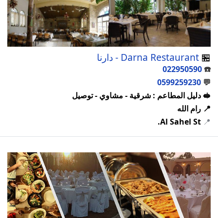
🏪
Darna Restaurant - دارنا
022950590
☎️
0599259230
💬
🥪 دليل المطاعم : شرقية - مشاوي - توصيل
📍 رام الله
Al Sahel St.
📍