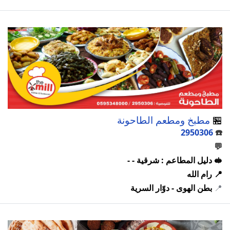
🏪
مطبخ ومطعم الطاحونة
2950306
☎️
💬
🥪 دليل المطاعم : شرقية - -
📍 رام الله
📍