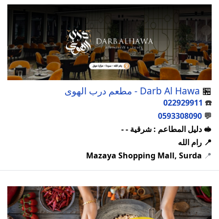
🏪
Darb Al Hawa - مطعم درب الهوى
022929911
☎️
0593308090
💬
🥪 دليل المطاعم : شرقية - -
📍 رام الله
Mazaya Shopping Mall, Surda
📍