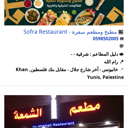
🏪
مطبخ ومطعم سفرة - Sofra Restaurant
0598502005
☎️
💬
🥪 دليل المطاعم : شرقية - -
📍 رام الله
📍
خانيونس - آخر شارع جلال - مقابل بنك فلسطين, Khan
Yunis, Palestine