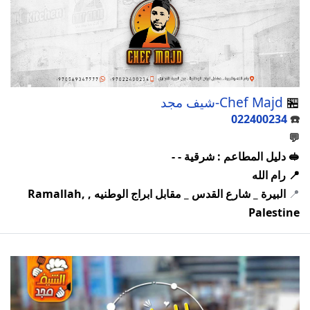
🏪
Chef Majd-شيف مجد
022400234
☎️
💬
🥪 دليل المطاعم : شرقية - -
📍 رام الله
📍
البيرة _ شارع القدس _ مقابل ابراج الوطنيه , Ramallah,
Palestine