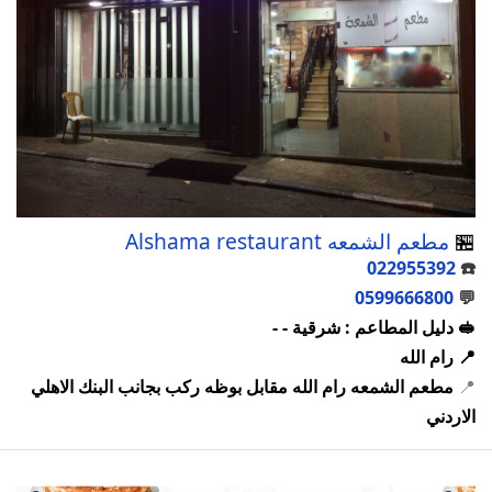
🏪
مطعم الشمعه Alshama restaurant
022955392
☎️
0599666800
💬
🥪 دليل المطاعم : شرقية - -
📍 رام الله
📍
مطعم الشمعه رام الله مقابل بوظه ركب بجانب البنك الاهلي
الاردني