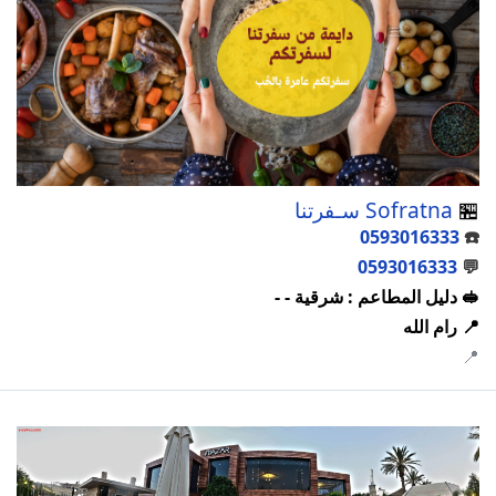
🏪
Sofratna سـفرتنا
0593016333
☎️
0593016333
💬
🥪 دليل المطاعم : شرقية - -
📍 رام الله
📍