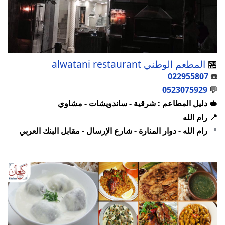
🏪
المطعم الوطني alwatani restaurant
022955807
☎️
0523075929
💬
🥪 دليل المطاعم : شرقية - ساندويشات - مشاوي
📍 رام الله
📍
رام الله - دوار المنارة - شارع الإرسال - مقابل البنك العربي