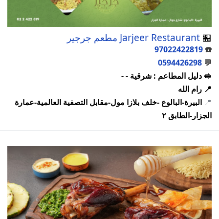
🏪
Jarjeer Restaurant مطعم جرجير
97022422819
☎️
0594426298
💬
🥪 دليل المطاعم : شرقية - -
📍 رام الله
📍
البيرة-البالوع -خلف بلازا مول-مقابل التصفية العالمية-عمارة
الجزار-الطابق ٢