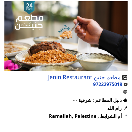
🏪
مطعم جنين Jenin Restaurant
97222975019
☎️
💬
🥪 دليل المطاعم : شرقية - -
📍 رام الله
📍
أم الشرايط , Ramallah, Palestine