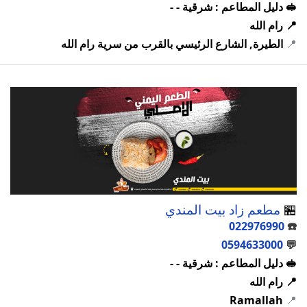
🥪 دليل المطاعم : شرقية - -
📍 رام الله
📍
الطيرة, الشارع الرئيسي بالقرب من سرية رام الله
🏪
مطعم زاد بيت المندي
022976990
☎️
0594633000
💬
🥪 دليل المطاعم : شرقية - -
📍 رام الله
Ramallah
📍