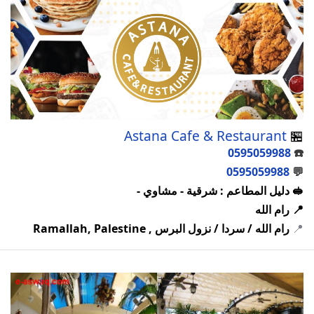
Astana Cafe & Restaurant
🏪
0595059988
☎️
0595059988
💬
🥪 دليل المطاعم : شرقية - مشاوي -
📍 رام الله
📍
رام الله / سردا / نزول البرس , Ramallah, Palestine