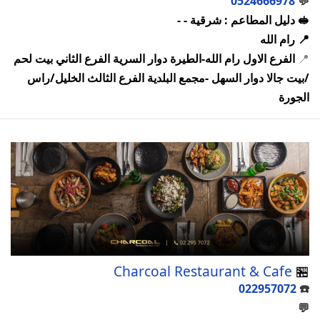
0524666978
💬
🥪 دليل المطاعم : شرقية - -
📍 رام الله
📍
الفرع الاول رام الله-الطيرة دوار السرية الفرع الثاني بيت لحم
/بيت جالا دوار السهل -مجمع البلدية الفرع الثالث الخليل/راس
الجورة
Charcoal Restaurant & Cafe
🏪
022957072
☎️
💬