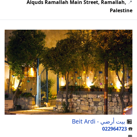
Alquds Ramallah Main Street, Ramallah,
📍
Palestine
🏪
بيت أرضي - Beit Ardi
022964723
☎️