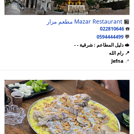
🏪
Mazar Restaurant مطعم مزار
022810646
☎️
0594444499
💬
🥪 دليل المطاعم : شرقية - -
📍 رام الله
Jefna
📍