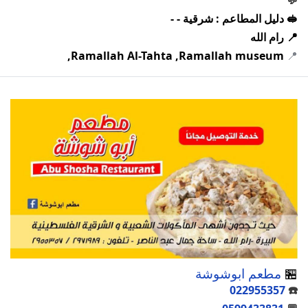
💬
🥪 دليل المطاعم : شرقية - -
📍 رام الله
Ramallah Al-Tahta ,Ramallah museum,
📍
🏪
مطعم ابوشوشة
022955357
☎️