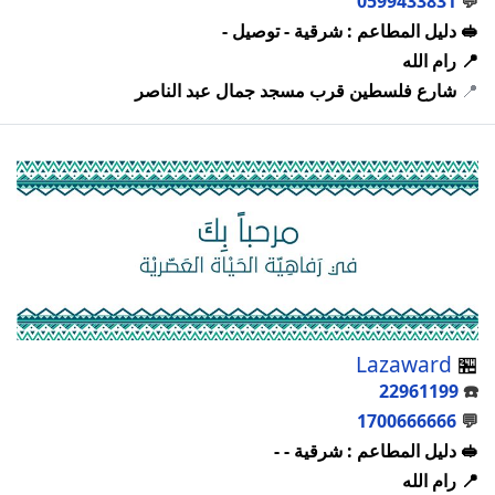
0599433831
💬
🥪 دليل المطاعم : شرقية - توصيل -
📍 رام الله
📍
شارع فلسطين قرب مسجد جمال عبد الناصر
Lazaward
🏪
22961199
☎️
1700666666
💬
🥪 دليل المطاعم : شرقية - -
📍 رام الله