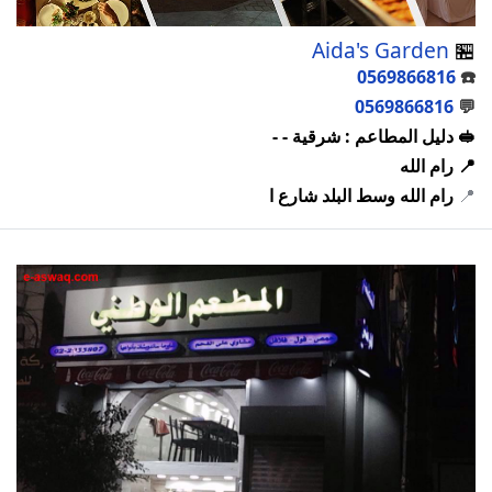
Aida's Garden
🏪
0569866816
☎️
0569866816
💬
🥪 دليل المطاعم : شرقية - -
📍 رام الله
📍
رام الله وسط البلد شارع ا