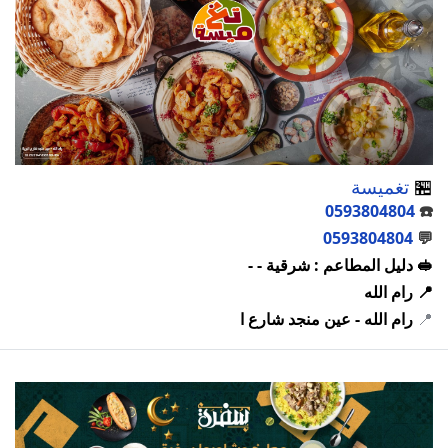
🏪
تغميسة
0593804804
☎️
0593804804
💬
🥪 دليل المطاعم : شرقية - -
📍 رام الله
📍
رام الله - عين منجد شارع ا