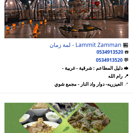
🏪
Lammit Zamman - لمة زمان
0534913520
☎️
0534913520
💬
🥪 دليل المطاعم : شرقية - غربية -
📍 رام الله
📍
العيزريه- دوار واد النار - مجمع شوي