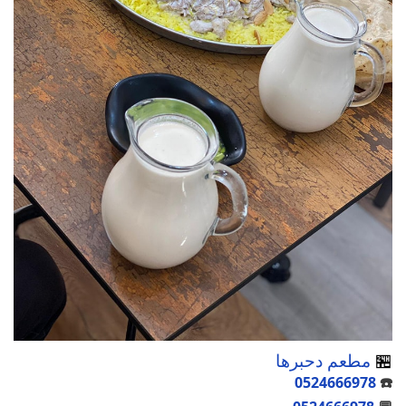
🏪
مطعم دحبرها
0524666978
☎️