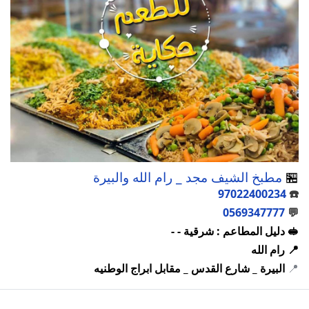
🏪
مطبخ الشيف مجد _ رام الله والبيرة
97022400234
☎️
0569347777
💬
🥪 دليل المطاعم : شرقية - -
📍 رام الله
📍
البيرة _ شارع القدس _ مقابل ابراج الوطنيه