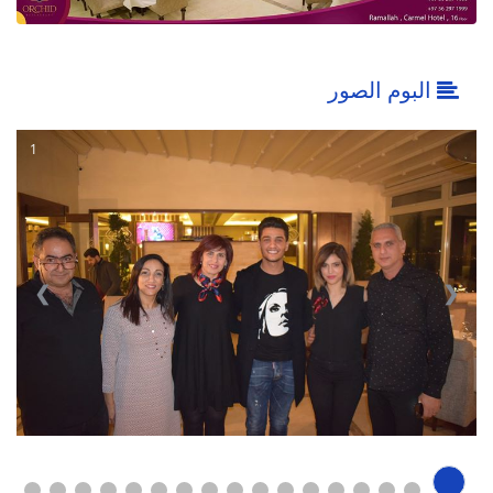
البوم الصور
1
❮
❯