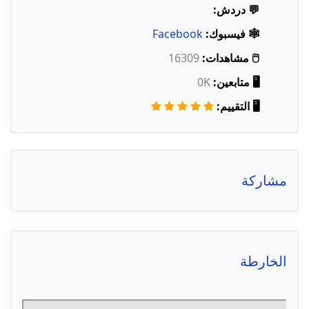
💬 دردش:
🕸️ فيسبوك:
Facebook
🖱️ مشاهدات:
16309
🖥️ متابعين:
0K
🖥️ التقييم:
مشاركة
الخارطة