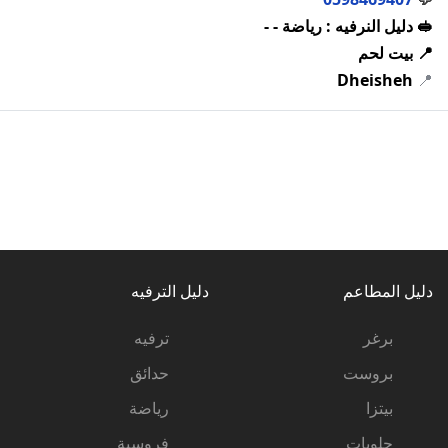
🥪 دليل النرفيه : رياضة - -
📍 بيت لحم
Dheisheh
📍
دليل المطاعم
دليل الترفيه
برغر
ترفيه
بروست
حدائق
بيتزا
رياضة
حلويات
فروسية