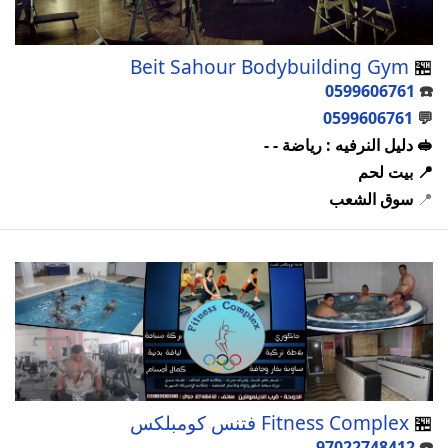
Beit Sahour Bodybuilding Gym
🏪
0599606761
☎️
0599606761
💬
🥪 دليل النرفيه : رياضة - -
📍 بيت لحم
📍
سوق الشعب
🏪
Fitness Complex فتنس كومبلكس
97022748412
☎️