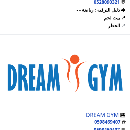
0528090321
💬
🥪 دليل النرفيه : رياضة - -
📍 بيت لحم
📍
الخظر
DREAM GYM
🏪
0598469407
☎️
0598469407
💬