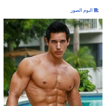
البوم الصور
1
❮
❯