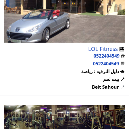
LOL Fitness
🏪
0522404549
☎️
0522404549
💬
🥪 دليل النرفيه : رياضة - -
📍 بيت لحم
Beit Sahour
📍