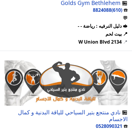
Golds Gym Bethlehem
🏪
(610)8824088
☎️
💬
🥪 دليل النرفيه : رياضة - -
📍 بيت لحم
2134 W Union Blvd
📍
🏪
نادي منتجع بتير السياحي للياقة البدنية و كمال
الاجسام
0528090321
☎️