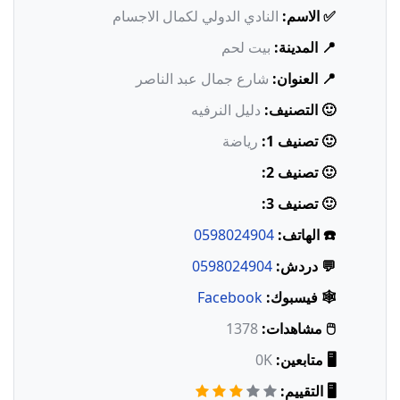
✅ الاسم:
النادي الدولي لكمال الاجسام
📍 المدينة:
بيت لحم
📍 العنوان:
شارع جمال عبد الناصر
🙂 التصنيف:
دليل النرفيه
🙂 تصنيف 1:
رياضة
🙂 تصنيف 2:
🙂 تصنيف 3:
☎️ الهاتف:
0598024904
💬 دردش:
0598024904
🕸️ فيسبوك:
Facebook
🖱️ مشاهدات:
1378
🖥️ متابعين:
0K
🖥️ التقييم: