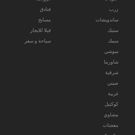
زرب
فنادق
ساندويشات
مسابح
ستيك
فيلا للايجار
سمك
سياحة و سفر
سوشي
شاورما
شرقية
صيني
غربية
كوكتيل
مشاوي
معجنات