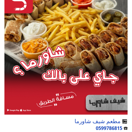
🏪
مطعم شيف شاورما
0599786815
☎️