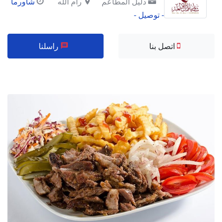
دليل المطاعم
رام الله
شاورما
- توصيل -
اتصل بنا
راسلنا