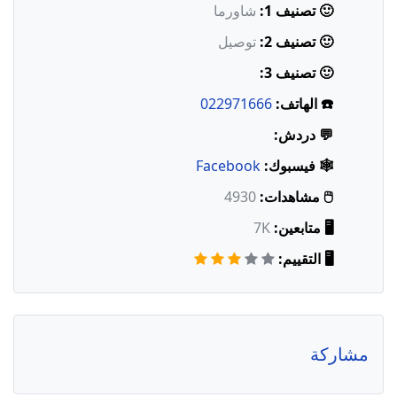
🙂 تصنيف 1:
شاورما
🙂 تصنيف 2:
توصيل
🙂 تصنيف 3:
☎️ الهاتف:
022971666
💬 دردش:
🕸️ فيسبوك:
Facebook
🖱️ مشاهدات:
4930
🖥️ متابعين:
7K
🖥️ التقييم:
مشاركة