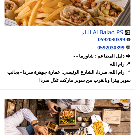
🏪
Al Balad PS البلد
0592030399
☎️
0592030399
💬
🥪 دليل المطاعم : شاورما - -
📍 رام الله
📍
رام الله، سردا، الشارع الرئيسي. عمارة جوهرة سردا - بجانب
سوبر بيتزا وبالقرب من سوبر ماركت تلال سردا