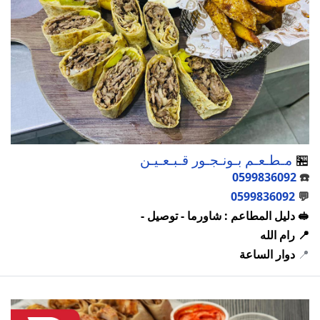
🏪
مـطـعـم بـونـجـور قـبـعـيـن
0599836092
☎️
0599836092
💬
🥪 دليل المطاعم : شاورما - توصيل -
📍 رام الله
📍
دوار الساعة