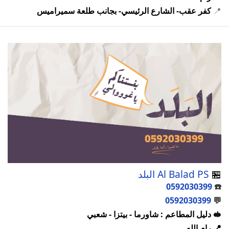
📍
كفر عقب- الشارع الرئيسي- بجانب طلعة سميراميس
🏪
Al Balad PS البلد
0592030399
☎️
0592030399
💬
🥪 دليل المطاعم : شاورما - بيتزا - شعبي
📍 رام الله