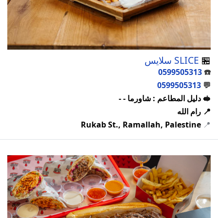
🏪
SLICE سلايس
0599505313
☎️
0599505313
💬
🥪 دليل المطاعم : شاورما - -
📍 رام الله
Rukab St., Ramallah, Palestine
📍