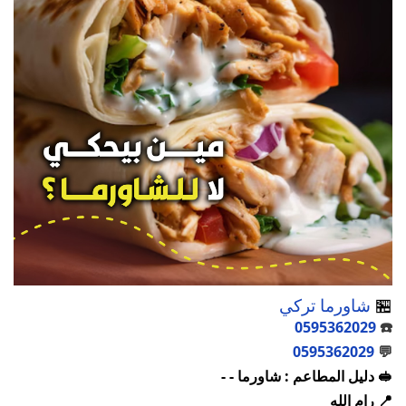
🏪
شاورما تركي
0595362029
☎️
0595362029
💬
🥪 دليل المطاعم : شاورما - -
📍 رام الله