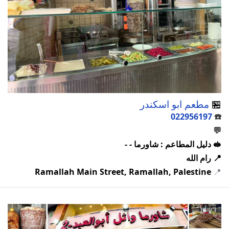
🏪
مطعم ابو اسكندر
022956197
☎️
💬
🥪 دليل المطاعم : شاورما - -
📍 رام الله
Ramallah Main Street, Ramallah, Palestine
📍