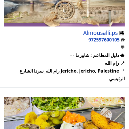
Almousalli.ps
🏪
972597600105
☎️
💬
🥪 دليل المطاعم : شاورما - -
📍 رام الله
📍
Jericho, Jericho, Palestine رام الله_سردا الشارع
الرئيسي