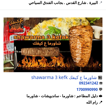
📍
البيرة . شارع القدس . بجانب الفندق السياحي
🏪
شاورما ع كيفك shawarma 3 kefk
092341242
☎️
1700990990
💬
🥪 دليل المطاعم : شاورما - ساندويشات - شاورما
📍 رام الله