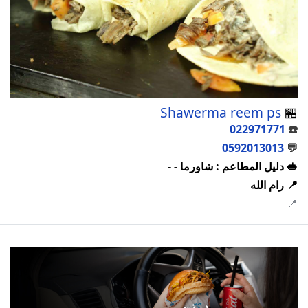
Shawerma reem ps
🏪
022971771
☎️
0592013013
💬
🥪 دليل المطاعم : شاورما - -
📍 رام الله
📍