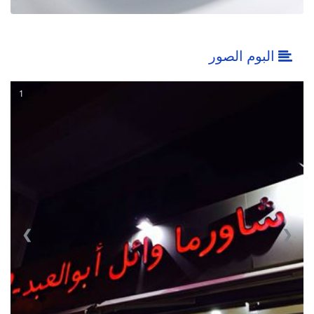
البوم الصور
1
❮
❯