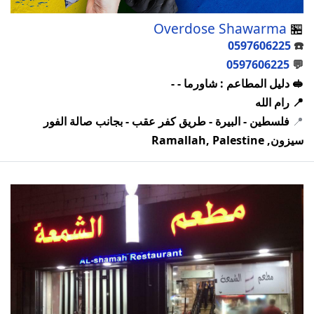
Overdose Shawarma
🏪
0597606225
☎️
0597606225
💬
🥪 دليل المطاعم : شاورما - -
📍 رام الله
📍
فلسطين - البيرة - طريق كفر عقب - بجانب صالة الفور
سيزون, Ramallah, Palestine