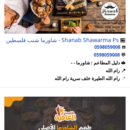
🏪
Shanab Shawarma Ps - شاورما شنب فلسطين
0598059008
☎️
0598059008
💬
🥪 دليل المطاعم : شاورما - -
📍 رام الله
📍
رام الله الطيرة خلف سرية رام الله