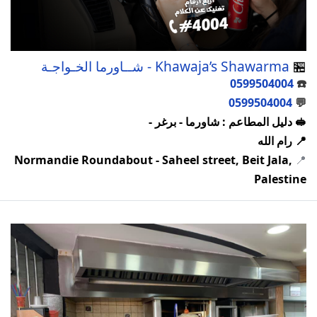
🏪
Khawaja’s Shawarma - شــاورما الخـواجـة
0599504004
☎️
0599504004
💬
🥪 دليل المطاعم : شاورما - برغر -
📍 رام الله
Normandie Roundabout - Saheel street, Beit Jala,
📍
Palestine