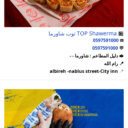
🏪
TOP Shawerma توب شاورما
0597591000
☎️
0597591000
💬
🥪 دليل المطاعم : شاورما - -
📍 رام الله
albireh -nablus street-City inn
📍