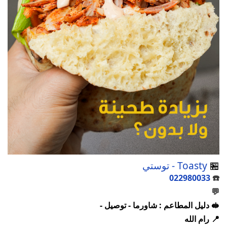
🏪
Toasty - توستي
022980033
☎️
💬
🥪 دليل المطاعم : شاورما - توصيل -
📍 رام الله