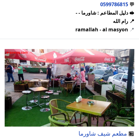
0599786815
💬
🥪 دليل المطاعم : شاورما - -
📍 رام الله
ramallah - al masyon
📍
🏪
مطعم شيف شاورما