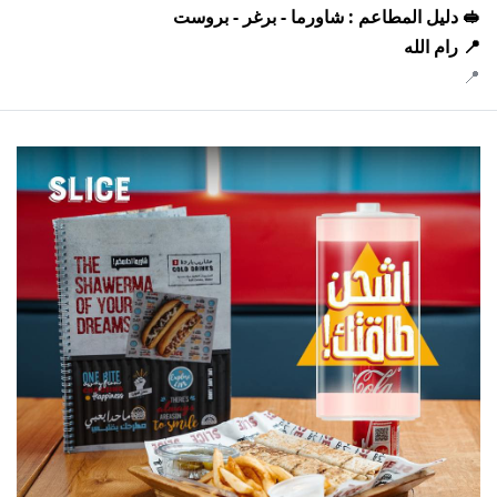
🥪 دليل المطاعم : شاورما - برغر - بروست
📍 رام الله
📍